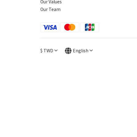
Our Values
Our Team
$
TWD
English