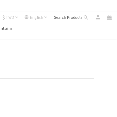
$
TWD
English
ntains