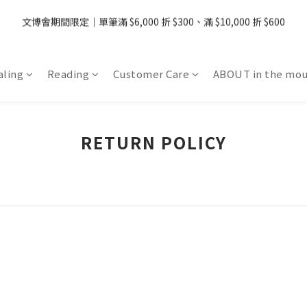
08/07 - 09  台灣下單即免運 ・港澳滿 USD99、新加坡滿 USD199 免運
文博會期間限定｜單筆滿 $6,000 折 $300、滿 $10,000 折 $600
08/07 - 09  台灣下單即免運 ・港澳滿 USD99、新加坡滿 USD199 免運
ling
Reading
Customer Care
ABOUT in the mou
RETURN POLICY