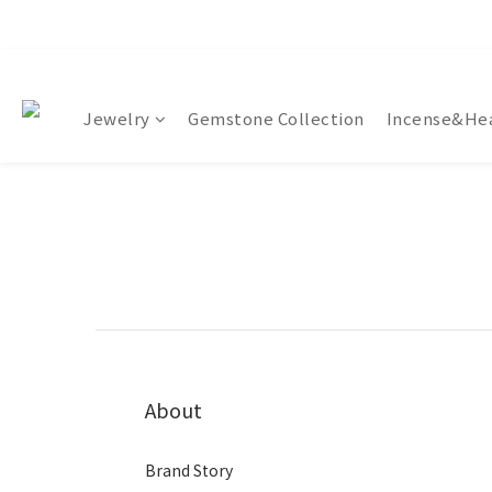
Jewelry
Gemstone Collection
Incense&Hea
About
Brand Story