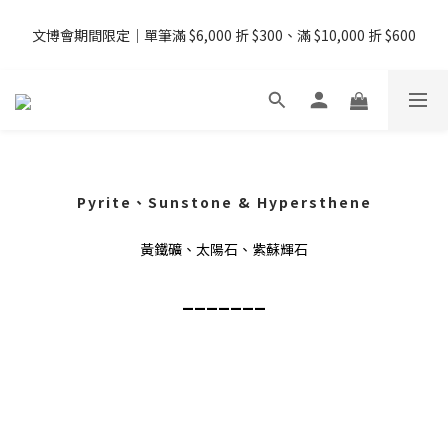
08/07 - 09  台灣下單即免運 ・港澳滿 USD99、新加坡滿 USD199 
文博會期間限定｜單筆滿 $6,000 折 $300、滿 $10,000 折 $600
免運
08/07 - 09  台灣下單即免運 ・港澳滿 USD99、新加坡滿 USD199 
免運
Pyrite、Sunstone & Hypersthene
黃鐵礦、太陽石、紫蘇輝石
_______