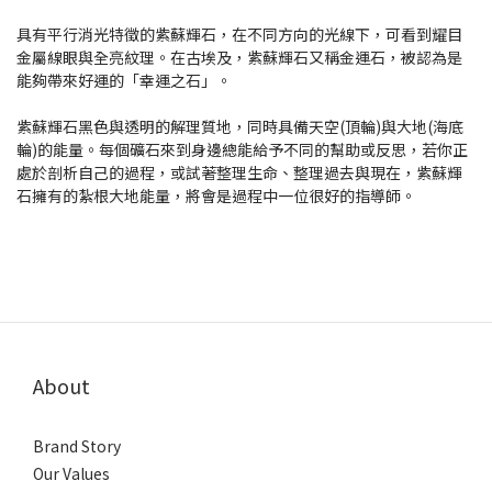
具有平行消光特徵的紫蘇輝石，在不同方向的光線下，可看到耀目
金屬線眼與全亮紋理。在古埃及，紫蘇輝石又稱金運石，被認為是
能夠帶來好運的「幸運之石」。
紫蘇輝石黑色與透明的解理質地，同時具備天空(頂輪)與大地(海底
輪)的能量。每個礦石來到身邊總能給予不同的幫助或反思，若你正
處於剖析自己的過程，或試著整理生命、整理過去與現在，紫蘇輝
石擁有的紮根大地能量，將會是過程中一位很好的指導師。
About
Brand Story
Our Values