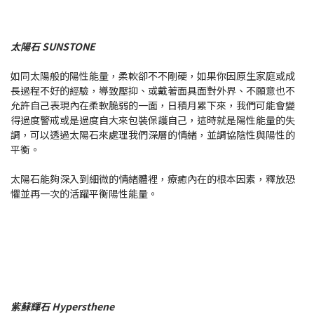
太陽石 SUNSTONE
如同太陽般的陽性能量，柔軟卻不不剛硬，如果你因原生家庭或成
長過程不好的經驗，導致壓抑、或戴著面具面對外界、不願意也不
允許自己表現內在柔軟脆弱的一面，日積月累下來，我們可能會變
得過度警戒或是過度自大來包裝保護自己，這時就是陽性能量的失
調，可以透過太陽石來處理我們深層的情緒，並調協陰性與陽性的
平衡。
太陽石能夠深入到細微的情緒體裡，療癒內在的根本因素，釋放恐
懼並再一次的活躍平衡陽性能量。
紫蘇輝石 Hypersthene