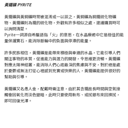
黃鐵礦 PYRITE
黃鐵礦與黃銅礦時常被混淆或一以談之，黃銅礦為銅鐵硫化物礦
物、黃鐵礦則為鐵的硫化物，外觀有許多相似之處，建議購買時可
以詢問清楚。
Pyrite一詞源自希臘語指「火」的意思，在水晶療癒中它是極佳的能
量保護寶石，能消除脈輪中的負面與停滯的能量。
許多民族相信，黃鐵礦是能帶來積極與幸運的水晶，它能引導人們
關注事物的本質，促進能力與潛力的開發，令思維更流暢。黃鐵礦
對應太陽神經叢，能消除人們心底最深的焦慮與不安，對於總是處
於憂鬱或無法打從心裡感到充實或快樂的人，黃鐵礦能提供很好的
幫助與引導。
黃鐵礦又名愚人金，配戴時需注意，由於其含鐵故長時間與空氣接
觸會因氧化而淡色變暗，此時只要使用軟布、或拭銀布來回擦拭，
即可回復光澤。