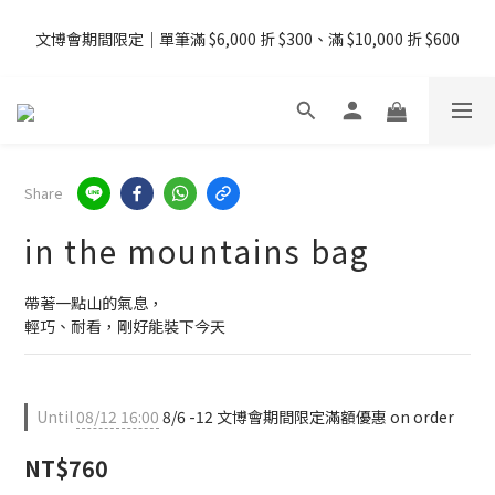
08/07 - 09  台灣下單即免運 ・港澳滿 USD99、新加坡滿 USD199 
文博會期間限定｜單筆滿 $6,000 折 $300、滿 $10,000 折 $600
免運
08/07 - 09  台灣下單即免運 ・港澳滿 USD99、新加坡滿 USD199 
免運
Share
in the mountains bag
帶著一點山的氣息，
輕巧、耐看，剛好能裝下今天
Until
08/12 16:00
8/6 -12 文博會期間限定滿額優惠 on order
NT$760