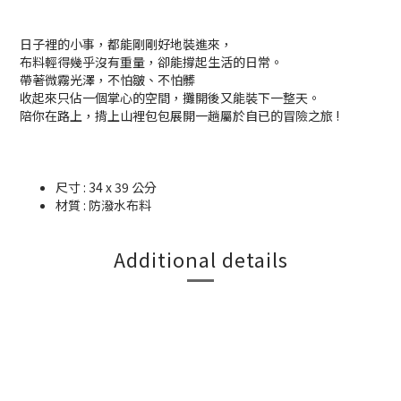
日子裡的小事，都能剛剛好地裝進來，
布料輕得幾乎沒有重量，卻能撐起生活的日常。
帶著微霧光澤，不怕皺、不怕髒
收起來只佔一個掌心的空間，攤開後又能裝下一整天。
陪你在路上，揹上山裡包包展開一趟屬於自已的冒險之旅 !
尺寸 : 34 x 39 公分
材質 : 防潑水布料
Additional details