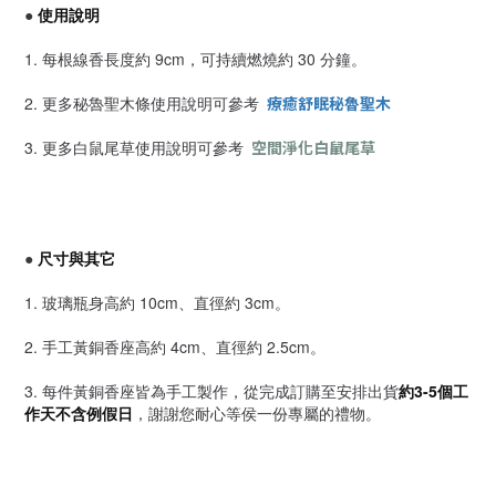
●
使用說明
1. 每根線香長度約 9cm，可持續燃燒約 30 分鐘。
2. 更多秘魯聖木條使用說明可參考
療癒舒眠秘魯聖木
3. 更多白鼠尾草使用說明可參考
空間淨化白鼠尾草
●
尺寸與其它
1. 玻璃瓶身高約 10cm、直徑約 3cm。
2. 手工黃銅香座高約 4cm、直徑約 2.5cm。
3. 每件黃銅香座皆為手工製作，從完成訂購至安排出貨
約3-5個工
作天不含例假日
，謝謝您耐心等侯一份專屬的禮物。