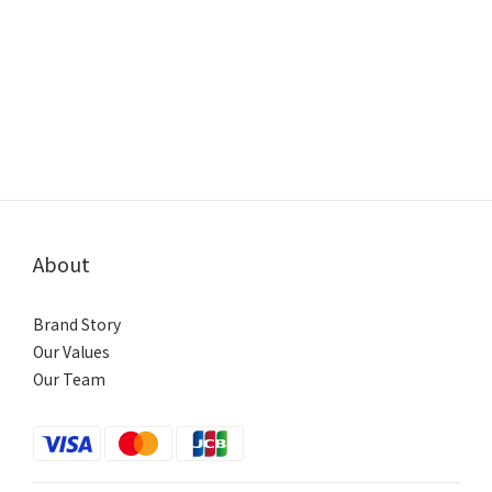
About
Brand Story
Our Values
Our Team