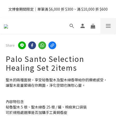
文博會期間限定｜單筆滿 $6,000 折 $300、滿 $10,000 折 $600
08/07 - 09  台灣下單即免運 ・港澳滿 USD99、新加坡滿 USD199 
免運
08/07 - 09  台灣下單即免運 ・港澳滿 USD99、新加坡滿 USD199 
免運
Share
Palo Santo Selection
Healing Set 2items
聖木的兩種面貌，享受秘魯聖木及聖木線香帶給你的療癒感受，
讓聖木能量縈繞在你周圍，淨化空間也撫慰心靈。
內容物包含
秘魯聖木 5 根、聖木線香 25 根 / 罐、棉麻束口袋裝
可於規格處選擇是否加購手工黃銅香座