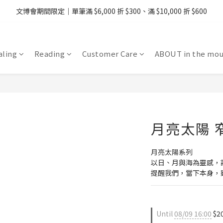
08/07 - 09  台灣下單即免運 ・港澳滿 USD99、新加坡滿 USD199 免運
文博會期間限定｜單筆滿 $6,000 折 $300、滿 $10,000 折 $600
08/07 - 09  台灣下單即免運 ・港澳滿 USD99、新加坡滿 USD199 免運
ling
Reading
Customer Care
ABOUT in the mou
月亮太陽 
月亮太陽系列
以日、月與海為靈感，
提醒我們，當下本身，
Until
08/09 16:00
$20