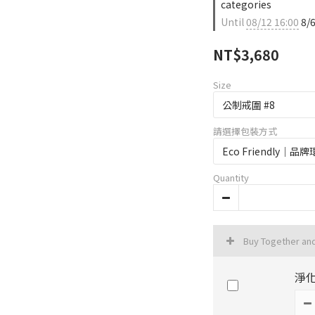
categories
Until
08/12 16:00
8/
NT$3,680
Size
請選擇包裝方式
Quantity
Buy Together an
淨