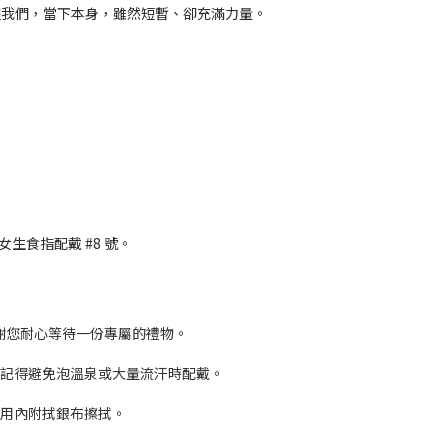
醒我們，
當下本身，雖然短暫、卻充滿力量。
中女生食指配戴 #8 號
。
假日，感謝您耐心等待一份專屬的禮物。
。記得避免泡溫泉或大量流汗時配戴。
使用內附拭銀布擦拭。