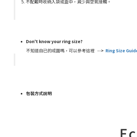
5. 不配戴時收納入袋或盒中，減少與空氣接觸。
Don't know your ring size?
不知道自已的戒圍嗎，可以參考這裡 --
>
Ring Size G
包裝方式說明