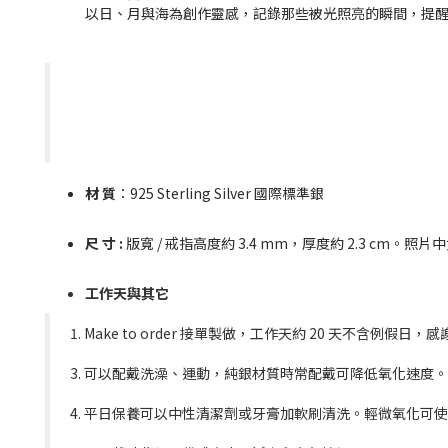
以日、月與海為創作靈感，記錄那些被光照亮的瞬間，提
材 質
：925 Sterling Silver 國際標準銀
尺 寸 :
版寬 / 戒指高度約 3.4 mm，厚度約 2.3 cm。照片
工作天與其它
1. Make to order 接單製做，工作天約 20 天不含例
3. 可以配戴洗澡、運動，純銀材質時常配戴可降低氧化速度
4. 平日保養可以中性清潔劑或牙膏加軟刷清洗。輕微氧化可