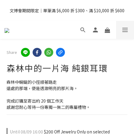
08/07 - 09  台灣下單即免運 ・港澳滿 USD99、新加坡滿 USD199 
文博會期間限定｜單筆滿 $6,000 折 $300、滿 $10,000 折 $600
免運
08/07 - 09  台灣下單即免運 ・港澳滿 USD99、新加坡滿 USD199 
免運
Share
森林中的一片海 純銀耳環
森林中蜿蜒的小徑順著路走
遠處的那端，便是透澈明亮的那片海。
完成訂購至寄出約 20 個工作天
感謝您耐心等待一份專獨一無二的專屬禮物。
Until
08/09 16:00
$200 Off Jewelry Only on selected