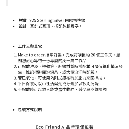
材質
: 925 Sterling Silver
國際標準銀
設計
: 耳針式耳環，搭配純銀耳塞。
工作天與其它
Make to order 接單訂製，完成訂購後約 20 個工作天，感
謝您耐心等待一份專屬的獨一無二作品。
可配戴洗澡、運動等，純銀材質時常配戴可降低氧化情況發
生，惟記得避開泡溫泉、或大量流汗時配戴。
若已氧化，可使用內附拭銀布稍加施力來回擦拭。
平日保養可以中性清潔劑或牙膏加以軟刷清洗。
不配戴時可以放入袋或盒中收納，減少與空氣接觸。
包裝方式說明