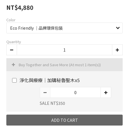
NT$4,880
Color
Quantity
Buy Together and Save More
(At most 1 item(s))
淨化與療療｜加購秘魯聖木x5
SALE NT$350
ADD TO CART