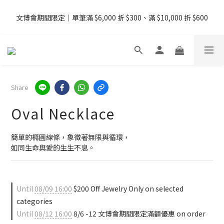
08/07 - 09  台灣下單即免運 ・港澳滿 USD99、新加坡滿 USD199 
文博會期間限定｜單筆滿 $6,000 折 $300、滿 $10,000 折 $600
免運
08/07 - 09  台灣下單即免運 ・港澳滿 USD99、新加坡滿 USD199 
免運
Share
Oval Necklace
簡單的橢圓線條，象徵著無限與循環，
如同生命與愛的生生不息。
Until
08/09 16:00
$200 Off Jewelry Only on selected
categories
Until
08/12 16:00
8/6 -12 文博會期間限定滿額優惠 on order