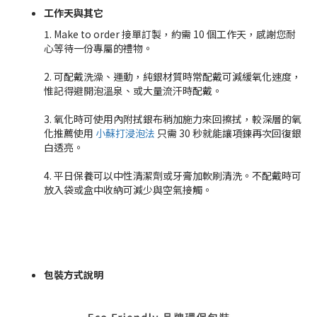
工作天與其它
1. Make to order 接單訂製，約需 10 個工作天，感謝您耐
心等待一份專屬的禮物。
2. 可配戴洗澡、運動，純銀材質時常配戴可減緩氧化速度，
惟記得避開泡溫泉、或大量流汗時配戴。
3. 氧化時可使用內附拭銀布稍加施力來回擦拭，較深層的氧
化推薦使用
小蘇打浸泡法
只需 30 秒就能讓項鍊再次回復銀
白透亮。
4. 平日保養可以中性清潔劑或牙膏加軟刷清洗。不配戴時可
放入袋或盒中收納可減少與空氣接觸。
包裝方式說明