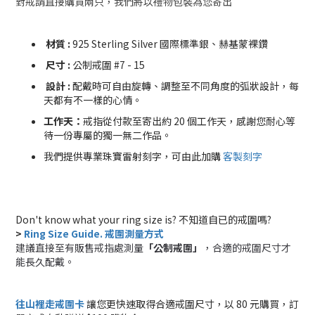
對戒請直接購買兩只，我們將以禮物包裝為您寄出
材質 :
925 Sterling Silver
國際標準銀
、赫基蒙裸鑽
尺寸 :
公制戒圍 #7 - 15
設計 :
配戴時可自由旋轉、調整至不同角度的弧狀設計，每
天都有不一樣的心情。
工作天：
戒指從付款至寄出約 20 個工作天，感謝您耐心等
待一份專屬的獨一無二作品。
我們提供專業珠寶雷射刻字，可由此加購
客製刻字
Don't know what your ring size is? 不知道自已的戒圍嗎?
>
Ring Size Guide. 戒圍測量方式
建議直接至有販售戒指處測量
「公制戒圍」
，合適的戒圍尺寸才
能長久配戴。
往山裡走戒圍卡
 讓您更快速取得合適戒圍尺寸，以 80 元購買，訂