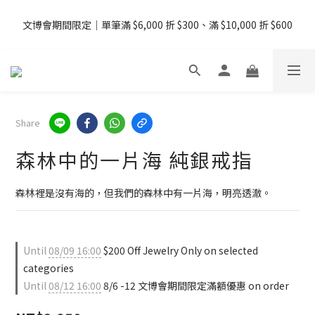
08/07 - 09  台灣下單即免運 ・港澳滿 USD99、新加坡滿 USD199 
文博會期間限定｜單筆滿 $6,000 折 $300、滿 $10,000 折 $600
免運
08/07 - 09  台灣下單即免運 ・港澳滿 USD99、新加坡滿 USD199 
免運
Share
森林中的一片海 純銀戒指
森林裡是沒有海的，但我們的森林中有一片海，明亮透澈。
Until
08/09 16:00
$200 Off Jewelry Only on selected
categories
Until
08/12 16:00
8/6 -12 文博會期間限定滿額優惠 on order