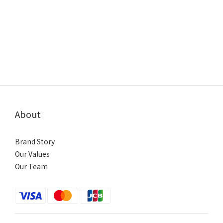
About
Brand Story
Our Values
Our Team