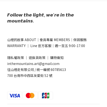
𝙁𝙤𝙡𝙡𝙤𝙬 𝙩𝙝𝙚 𝙡𝙞𝙜𝙝𝙩, 𝙬𝙚'𝙧𝙚 𝙞𝙣 𝙩𝙝𝙚
𝙢𝙤𝙪𝙣𝙩𝙖𝙞𝙣𝙨.
山裡的故事 ABOUT
｜
會員專屬 MEMBERS
｜
保固服務
WARRANTY
｜
Line 官方客服
｜週一至五 9:00-17:00​
隱私權政策
｜
退換貨政策
｜
購物需知
inthemountains.art@gmail.com
往山裡走有限公司 / 統一編號 60785613
700 台南市中西區友愛街 52 號