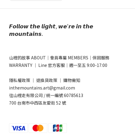
𝙁𝙤𝙡𝙡𝙤𝙬 𝙩𝙝𝙚 𝙡𝙞𝙜𝙝𝙩, 𝙬𝙚'𝙧𝙚 𝙞𝙣 𝙩𝙝𝙚
𝙢𝙤𝙪𝙣𝙩𝙖𝙞𝙣𝙨.
山裡的故事 ABOUT
｜
會員專屬 MEMBERS
｜
保固服務
WARRANTY
｜
Line 官方客服
｜週一至五 9:00-17:00​
隱私權政策
｜
退換貨政策
｜
購物需知
inthemountains.art@gmail.com
往山裡走有限公司 / 統一編號 60785613
700 台南市中西區友愛街 52 號