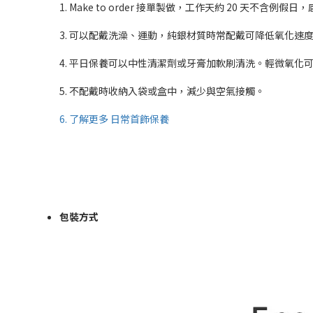
1. Make to order 接單製做，工作天約 20 天不含
3. 可以配戴洗澡、運動，純銀材質時常配戴可降低氧化速
4. 平日保養可以中性清潔劑或牙膏加軟刷清洗。輕微氧化
5. 不配戴時收納入袋或盒中，減少與空氣接觸。
6. 了解更多 日常首飾保養
包裝方式