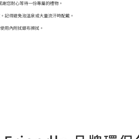
例假日，感謝您耐心等待一份專屬的禮物。
度。記得避免泡溫泉或大量流汗時配戴。
可使用內附拭銀布擦拭。