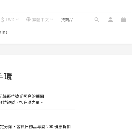
$
TWD
繁體中文
ains
手環
記錄那些被光照亮的瞬間，
雖然短暫、卻充滿力量。
定分類，會員日飾品專屬 200 優惠折扣