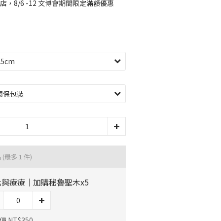
店，8/6 -12 文博會期間限定滿額優惠
品
(最多 1 件)
化與療療｜加購秘魯聖木x5
 NT$350