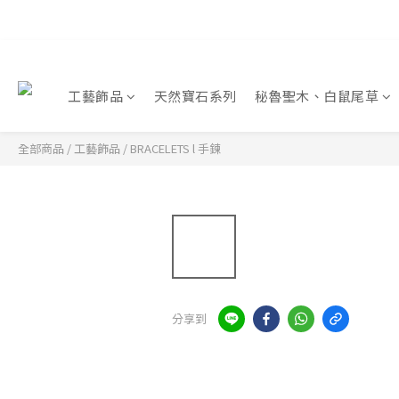
工藝飾品
天然寶石系列
秘魯聖木、白鼠尾草
全部商品
/
工藝飾品
/
BRACELETS l 手鍊
分享到