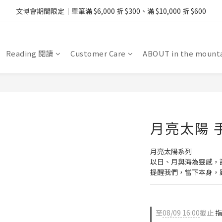
08/07 - 09  台灣下單即免運 ・港澳滿 USD99、新加坡滿 USD199 免運
文博會期間限定｜單筆滿 $6,000 折 $300、滿 $10,000 折 $600
08/07 - 09  台灣下單即免運 ・港澳滿 USD99、新加坡滿 USD199 免運
Reading 閱讀
Customer Care
ABOUT in the mount
月亮太陽 
月亮太陽系列
以日、月與海為靈感，
提醒我們，當下本身，
至
08/09 16:00
截止
指