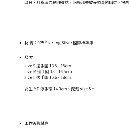
以日、月與海為創作靈感，記錄那些被光照亮的瞬間，提
材 質
：925 Sterling Silver 國際標準銀
尺 寸
size S 適手圍 13.5 - 15cm
size M 適手圍 15 - 16.5cm
size L 適手圍 16.6 - 18cm
女生 MD 淨手環 14.3cm、配戴 size S。
工作天與其它