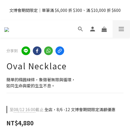
08/07 - 09  台灣下單即免運 ・港澳滿 USD99、新加坡滿 USD199 
文博會期間限定｜單筆滿 $6,000 折 $300、滿 $10,000 折 $600
免運
08/07 - 09  台灣下單即免運 ・港澳滿 USD99、新加坡滿 USD199 
免運
分享到
Oval Necklace
簡單的橢圓線條，象徵著無限與循環，
如同生命與愛的生生不息。
至
08/12 16:00
截止
全店，8/6 -12 文博會期間限定滿額優惠
NT$4,880