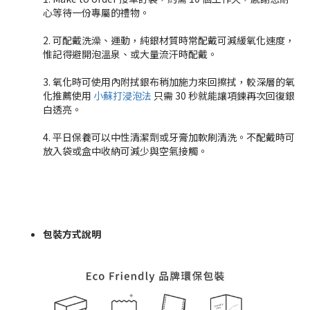
心等待一份專屬的禮物。
2. 可配戴洗澡、運動，純銀材質時常配戴可減緩氧化速度，
惟記得避開泡溫泉、或大量流汗時配戴。
3. 氧化時可使用內附拭銀布稍加施力來回擦拭，較深層的氧
化推薦使用
小蘇打浸泡法
只需 30 秒就能讓項鍊再次回復銀
白透亮。
4. 平日保養可以中性清潔劑或牙膏加軟刷清洗。不配戴時可
放入袋或盒中收納可減少與空氣接觸。
包裝方式說明