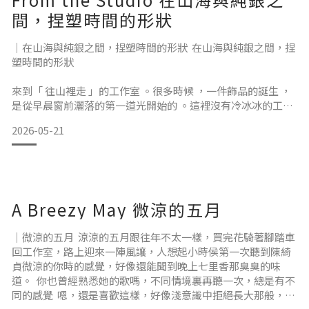
間，捏塑時間的形狀
｜在山海與純銀之間，捏塑時間的形狀 在山海與純銀之間，捏
塑時間的形狀
來到「 往山裡走 」的工作室 。很多時候 ，一件飾品的誕生 ，
是從早晨窗前灑落的第一道光開始的 。這裡沒有冷冰冰的工廠
流水線 ，只有幾張充滿使用痕跡的木質工作桌 、幾把陪伴了許
2026-05-21
久的金工錘 ，以及窗外和角落裡生長 、提醒著我們四季更迭的
植物 。 常常有人問 ，為什麼「 往山裡走 」的飾品總是帶著一
種獨特的溫潤與線條 ？ 也許答案就在這個空間裡 。在這裡 ，
我們刻意讓時間慢下來 。你看得見純銀在敲擊 、鍛造下留下的
自然紋理
A Breezy May 微涼的五月
｜微涼的五月 涼涼的五月跟往年不太一樣，買完花騎著腳踏車
回工作室，路上迎來一陣風讓，人想起小時侯第一次聽到陳綺
貞微涼的你時的感覺，好像還能聞到晚上七里香那臭臭的味
道。 你也曾經熟悉她的歌嗎，不同情境裏再聽一次，總是有不
同的感覺 嗯，還是喜歡這樣，好像淺意識中拒絕長大那般，喜