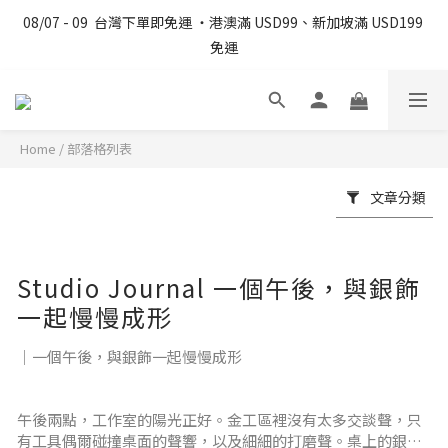
08/07 - 09  台灣下單即免運 ・港澳滿 USD99、新加坡滿 USD199 
08/07 - 09  台灣下單即免運 ・港澳滿 USD99、新加坡滿 USD199 
免運
免運
會員日飾品限定結帳自動折抵 NT$200 ｜購物金 7% 回饋
Home
/
部落格列表
文博會期間限定｜單筆滿 $6,000 折 $300、滿 $10,000 折 $600
文章分類
08/07 - 09  台灣下單即免運 ・港澳滿 USD99、新加坡滿 USD199 
免運
Studio Journal 一個午後，與銀飾
一起慢慢成形
｜一個午後，與銀飾一起慢慢成形
午後兩點，工作室的陽光正好。金工區裡沒有太多交談聲，只
有工具偶爾碰撞桌面的聲響，以及細細的打磨聲。桌上的銀料