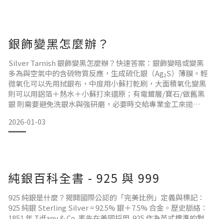
地，把「看不見的心意」做成「能被觸摸的作品」。 金工就是
「讓金屬變成你想要的樣子」在比較正式的定義裡，金工（也
常被稱為金屬
銀飾變黑怎麼辦？
Silver Tarnish 銀飾變黑怎麼辦？快速答案：銀飾變暗或變黑
多為與空氣中的含硫物質反應，生成硫化銀（Ag₂S）薄膜。輕
微氧化可以先用拭銀布，中度用小蘇打乾刷，大面積氧化變黑
則可以用鋁箔＋熱水＋小蘇打來還原；有電鍍層/寶石/做舊黑
銀 則需要避免洗銀水與強研磨，必要時交給專業金工來拋
光。 30 秒自行檢測：症狀 → 成因 → 對策外觀症狀可能成因
2026-01-03
（主）風險等級建議對策備註整體發黃、霧霧的輕微硫化＋皮
脂指紋低拭銀布乾拋最快最安全夾縫黑點、局部色斑化妝品/汗
水/髮妝品殘留中小蘇打乾刷＋軟毛
純銀百科全書 - 925 與 999
925 純銀是什麼？揭開國際公認的「完美比例」定義與標記：
925 純銀 Sterling Silver = 92.5% 銀＋7.5% 合金。歷史脈絡：
1851 年 Tiffany & Co. 率先在美國採用 .925 作為英式標準的對