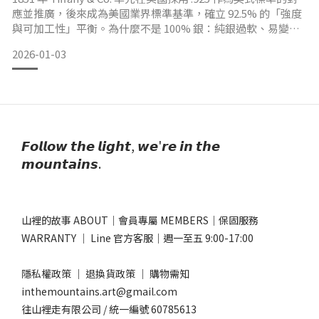
應並推廣，後來成為美國業界標準基準，確立 92.5% 的「強度
與可加工性」平衡。為什麼不是 100% 銀：純銀過軟、易變
形；少量合金可提升硬度、耐用與加工穩定性。 925 純銀 vs
2026-01-03
999 純銀，該如何挑選？硬度與工藝：999銀延展性高但偏軟，
容易刮傷
𝙁𝙤𝙡𝙡𝙤𝙬 𝙩𝙝𝙚 𝙡𝙞𝙜𝙝𝙩, 𝙬𝙚'𝙧𝙚 𝙞𝙣 𝙩𝙝𝙚
𝙢𝙤𝙪𝙣𝙩𝙖𝙞𝙣𝙨.
山裡的故事 ABOUT
｜
會員專屬 MEMBERS
｜
保固服務
WARRANTY
｜
Line 官方客服
｜週一至五 9:00-17:00​
隱私權政策
｜
退換貨政策
｜
購物需知
inthemountains.art@gmail.com
往山裡走有限公司 / 統一編號 60785613