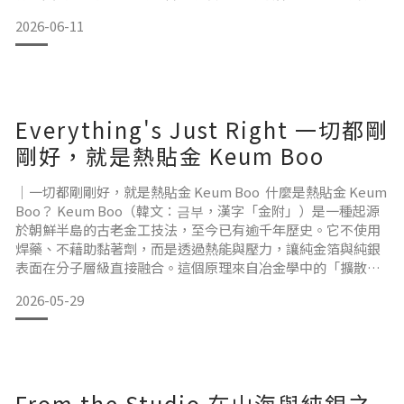
還只是最初的模樣，沒有光澤，沒有形狀，也看不出未來會成
2026-06-11
為戒指、耳環，還是項鍊。 金工夥伴拿起工具、打磨銀料。那
些看似簡單的動作，其實都是作品誕生前的重要準備。有時候
我會想，在這個什麼都講求速度的時代，金工似乎是一件很不
合時宜的事情。
Everything's Just Right 一切都剛
因為它急不得，每一次敲擊都需要控制力道，每一次焊接都需
剛好，就是熱貼金 Keum Boo
要等待適當的溫度，每一次打磨都需要花費比想像更多的時
間。
｜一切都剛剛好，就是熱貼金 Keum Boo 什麼是熱貼金 Keum
Boo？ Keum Boo（韓文：금부，漢字「金附」）是一種起源
於朝鮮半島的古老金工技法，至今已有逾千年歷史。它不使用
焊藥、不藉助黏著劑，而是透過熱能與壓力，讓純金箔與純銀
表面在分子層級直接融合。這個原理來自冶金學中的「擴散接
合」（diffusion bonding）：當溫度升至純銀開始活化的臨界
2026-05-29
點（約 260–370°C），黃金的分子開始活動，緩緩滲入銀的晶
格，兩種金屬就這樣在分子的尺度上融合在一起。這個過程在
冶金學裡有個
From the Studio 在山海與純銀之