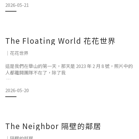
歡老朋友、總是去那幾間咖啡店、重複看同一部影集、只吃義
2026-05-21
美的小泡芙 早安早安，你今天播了什麼歌呢？祝你有美好的一
天，自己喜歡的一天
This chilly May is nothing like the ones b
The Floating World 花花世界
｜花花世界
這是我們在華山的第一天，那天是 2023 年 2 月 8 號，照片中的
人都離開團隊不在了，除了我
記得工作室第一次有夥伴離職，隔天去上班，看著空了的位置
2026-05-20
心裡覺得空落落、酸酸的，好像失戀一樣。原來面對同事的離
職是這麼難受的事嗎，這樣的事會一直發生嗎，那以後我該怎
麼辦
一直到現在，我還是會時常想像，如果現在身邊的夥伴要離職
The Neighbor 隔壁的鄰居
了，我該怎麼辦
這三年來，身邊來去的同事多了，有些是不適任、有些是開
｜隔壁的鄰居