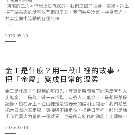
學、有些有不同的職涯規劃、也有些是快閃結束的不得不、漸
挑高的三角木作屋頂是裸露的，我們之間只隔著一道牆，踩上
漸地，好像那份失落的情緒也慢慢淡了
梯子站高高的話可以互相道早安，我們共享冷氣、共享陽光、
共享空間中流動的各種氣味。
隔音有，雖不多卻剛剛好，彼此的聲音若有似無。
2026-05-20
每天上下班、上廁所，都會遇到隔壁的鄰居，我會點頭打招
呼，很好，一天的社交量夠了，畢竟人是群居的動物，可不能
獨活呢
金工是什麼？用一段山裡的故事，
也有時候，當天 i 人性格爆發，我會忍著不敢出去上廁所，那
樣的日子真是特別苦
把「金屬」變成日常的溫柔
隔壁的鄰居總是熱情款待每一位來訪的客人，聽著此起彼落的
金工是什麼？你摸到的那道光，其實是時間留下的溫度有些人
交談，我會想像這些人都是我朋友，來家裡玩，只
走進金工，是為了做一只戒指；有些人走進金工，是想把某段
記憶，留在身上。往山裡走是從春天的陽明山開始：我們希望
把大自然的安定感、隨機與不確定性，揉進日常裡，那也是給
予我們莫大力量的一種感受，也是所有創作的動能；用傳統金
工技法，以純銀與天然物作為媒材，從構思、取材、建構，到
2026-01-14
銼修、焊接、研磨、酸洗、拋光與表面質感處理，一步一步