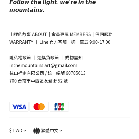
𝙁𝙤𝙡𝙡𝙤𝙬 𝙩𝙝𝙚 𝙡𝙞𝙜𝙝𝙩, 𝙬𝙚'𝙧𝙚 𝙞𝙣 𝙩𝙝𝙚
𝙢𝙤𝙪𝙣𝙩𝙖𝙞𝙣𝙨.
山裡的故事 ABOUT
｜
會員專屬 MEMBERS
｜
保固服務
WARRANTY
｜
Line 官方客服
｜週一至五 9:00-17:00​
隱私權政策
｜
退換貨政策
｜
購物需知
inthemountains.art@gmail.com
往山裡走有限公司 / 統一編號 60785613
700 台南市中西區友愛街 52 號
$
TWD
繁體中文