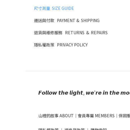
尺寸測量 SIZE GUIDE
運送與付款
PAYMENT & SHIPPING
退貨與維修服務
RETURNS & REPAIRS
隱私權政策 PRIVACY POLICY
𝙁𝙤𝙡𝙡𝙤𝙬 𝙩𝙝𝙚 𝙡𝙞𝙜𝙝𝙩, 𝙬𝙚'𝙧𝙚 𝙞𝙣 𝙩𝙝𝙚 𝙢𝙤
山裡的故事 ABOUT
｜
會員專屬 MEMBERS
｜
保固服
隱私權政策
｜
退換貨政策
｜
購物需知