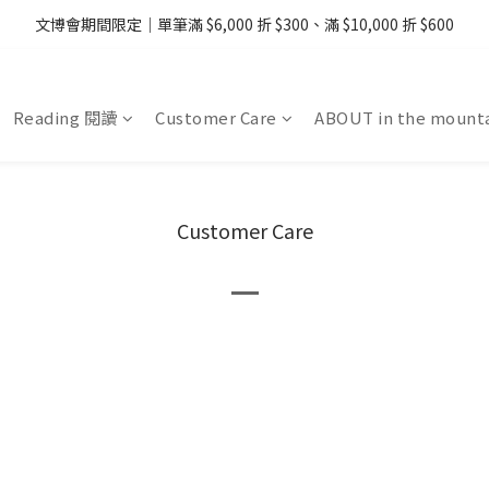
08/07 - 09  台灣下單即免運 ・港澳滿 USD99、新加坡滿 USD199 免運
文博會期間限定｜單筆滿 $6,000 折 $300、滿 $10,000 折 $600
08/07 - 09  台灣下單即免運 ・港澳滿 USD99、新加坡滿 USD199 免運
Reading 閱讀
Customer Care
ABOUT in the mount
Customer Care