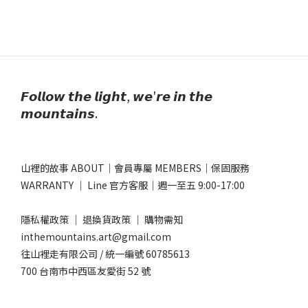
𝙁𝙤𝙡𝙡𝙤𝙬 𝙩𝙝𝙚 𝙡𝙞𝙜𝙝𝙩, 𝙬𝙚'𝙧𝙚 𝙞𝙣 𝙩𝙝𝙚
𝙢𝙤𝙪𝙣𝙩𝙖𝙞𝙣𝙨.
山裡的故事 ABOUT
｜
會員專屬 MEMBERS
｜
保固服務
WARRANTY
｜
Line 官方客服
｜週一至五 9:00-17:00​
隱私權政策
｜
退換貨政策
｜
購物需知
inthemountains.art@gmail.com
往山裡走有限公司 / 統一編號 60785613
700 台南市中西區友愛街 52 號