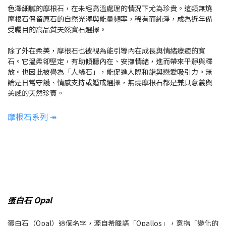
色澤細膩的摩根石，在未經高溫處理的情況下尤為珍貴。這類無燒
摩根石保留原石的自然光澤與能量頻率，稀有而純淨，成為近年備
受矚目的高品質天然寶石選擇。
除了外在柔美，摩根石也被視為能引導內在成長與情緒療癒的寶
石。它溫柔卻堅定，有助傾聽內在、安撫情緒，進而帶來平靜與釋
放。也因此被譽為「人緣石」，能促進人際和諧與戀愛吸引力。無
論是日常守護、情感支持或婚戒選擇，無燒摩根石都是兼具意義與
美感的天然珍寶。
摩根石系列 ↠
蛋白石 Opal
蛋白石（Opal）這個名字，源自希臘語「Opallos」，意指「變化的