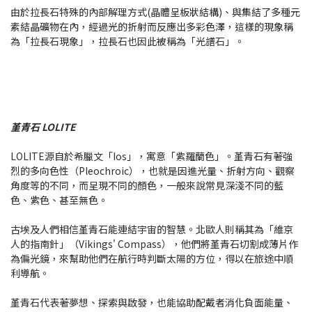
由於拉長石特殊的內部解理方式(晶體呈板狀結構)、與集結了多種元
素結晶礦物在內，經過光的折射而反應出多彩色澤，這樣的現象稱
為「拉長石現象」，拉長石也因此被稱為「光譜石」。
堇青石 LOLITE
LOLITE源自於希臘文「Ios」，寓意「紫羅蘭色」。堇青石有著強
烈的多向色性（Pleochroic），也就是因進光量、折射方向、觀察
角度等的不同，而呈現不同的顏色，一般來說常見深淺不同的藍
色、紫色、甚至無色。
古埃及人們相信堇青石能連結宇宙的智慧。北歐人則稱其為「維京
人的指南針」（Vikings' Compass），他們將堇青石切割成薄片作
為偏光鏡，來幫助他們在航行時判斷太陽的方位，得以在旅途中順
利導航。
堇青石代表著夢想、探索與啟發，也能協助配戴者消化負面能量、