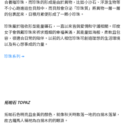
合養殖珍珠，而珍珠的形成是由於異物，比如小沙石、浮游生物等
不小心跑進這些貝殼中，而貝殼會分泌「珍珠質」將異物一層一層
的包裹起來，日積月累便形成了一顆小珍珠。
珍珠屬於吸收形型能量礦石，一直以來皆與愛情和守護相關。印度
女子會佩戴珍珠來祈求婚姻的幸福美滿，其能量如海般，柔軟且包
容，很適合日常的陪伴。以前的人相信珍珠可創造理想的生活環境
以及有心想事成的力量。
珍珠系列 ↠
拓帕石 TOPAZ
拓帕石色明亮且金黃的顏色，就像秋天時散落一地的白揚木落葉，
故古羅馬人稱祂為白揚木的的眼淚。