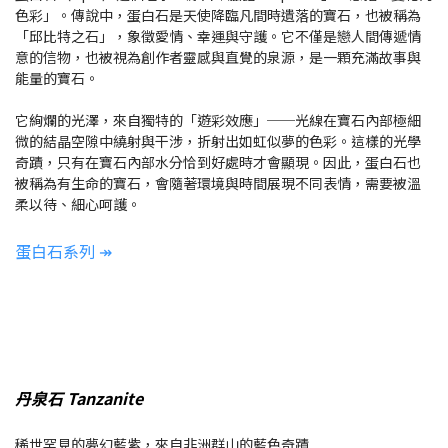
色彩」。傳說中，蛋白石是天使降臨凡間時遺落的寶石，也被稱為
「邱比特之石」，象徵愛情、幸運與守護。它不僅是戀人間傳遞情
意的信物，也被視為創作者靈感與直覺的泉源，是一顆充滿故事與
能量的寶石。
它絢爛的光澤，來自獨特的「遊彩效應」──光線在寶石內部極細
微的結晶空隙中繞射與干涉，折射出如虹似夢的色彩。這樣的光學
奇蹟，只有在寶石內部水分恰到好處時才會顯現。因此，蛋白石也
被稱為有生命的寶石，會隨著環境與時間展現不同表情，需要被溫
柔以待、細心呵護。
蛋白石系列 ↠
丹泉石 Tanzanite
稀世罕見的夢幻藍紫，來自非洲群山的藍色奇蹟