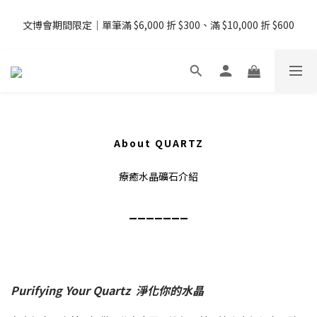
文博會期間限定｜單筆滿 $6,000 折 $300、滿 $10,000 折 $600
08/07 - 09  台灣下單即免運 ・港澳滿 USD99、新加坡滿 USD199 
免運
08/07 - 09  台灣下單即免運 ・港澳滿 USD99、新加坡滿 USD199 
免運
About QUARTZ
療癒水晶礦石介紹
_______
Purifying Your Quartz 淨化你的水晶