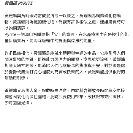
黃鐵礦 PYRITE
黃鐵礦與黃銅礦時常被混淆或一以談之，黃銅礦為銅鐵硫化物礦
物、黃鐵礦則為鐵的硫化物，外觀有許多相似之處，建議購買時可
以詢問清楚。
Pyrite一詞源自希臘語指「火」的意思，在水晶療癒中它是極佳的能
量保護寶石，能消除脈輪中的負面與停滯的能量。
許多民族相信，黃鐵礦是能帶來積極與幸運的水晶，它能引導人們
關注事物的本質，促進能力與潛力的開發，令思維更流暢。黃鐵礦
對應太陽神經叢，能消除人們心底最深的焦慮與不安，對於總是處
於憂鬱或無法打從心裡感到充實或快樂的人，黃鐵礦能提供很好的
幫助與引導。
黃鐵礦又名愚人金，配戴時需注意，由於其含鐵故長時間與空氣接
觸會因氧化而淡色變暗，此時只要使用軟布、或拭銀布來回擦拭，
即可回復光澤。