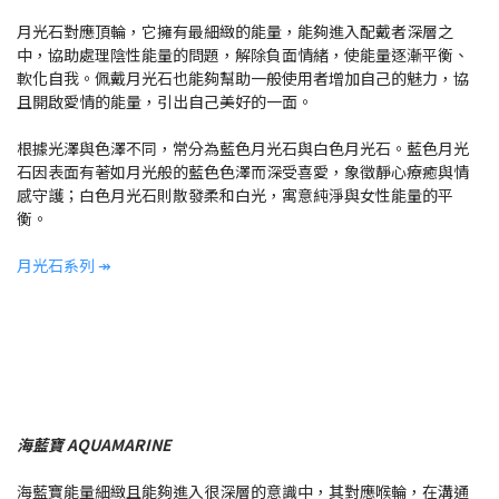
月光石對應頂輪，它擁有最細緻的能量，能夠進入配戴者深層之
中，協助處理陰性能量的問題，解除負面情緒，使能量逐漸平衡、
軟化自我。
佩戴月光石也能夠幫助一般使用者增加自己的魅力，協
且開
啟愛情的能量，引出自己美好的一面。
根據光澤與色澤不同，常分為藍色月光石與白色月光石。藍色月光
石因表面有著如月光般的藍色色澤而深受喜愛，象徵靜心療癒與情
感守護；白色月光石則散發柔和白光，寓意純淨與女性能量的平
衡。
月光石系列 ↠
海藍寶 AQUAMARINE
海藍寶能量細緻且能夠進入很深層的意識中，其對應喉輪，在溝通