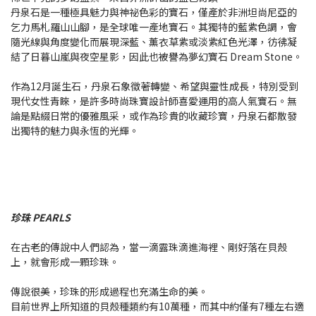
丹泉石是一種極具魅力與神祕色彩的寶石，僅產於非洲坦尚尼亞的
乞力馬札羅山山腳，是全球唯一產地寶石。其獨特的藍紫色調，會
隨光線與角度變化而展現深藍、薰衣草紫或淡紫紅色光澤，彷彿凝
結了日暮山嵐與夜空星影，因此也被譽為夢幻寶石 Dream Stone。
作為12月誕生石，丹泉石象徵著轉變、希望與靈性成長，特別受到
現代女性青睞，是許多時尚珠寶設計師喜愛運用的高人氣寶石。無
論是點綴日常的優雅風采，或作為珍貴的收藏珍寶，丹泉石都散發
出獨特的魅力與永恆的光輝。
珍珠 PEARLS
在古老的傳說中人們認為，當一滴露珠滴進海裡、剛好落在貝殼
上，就會形成一顆珍珠。
傳說很美，珍珠的形成過程也充滿生命的美。
目前世界上所知道的貝殼種類約有10萬種，而其中約僅有7種左右適