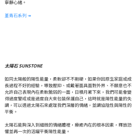
寧靜心緒。
堇青石系列 ↠
太陽石 SUNSTONE
如同太陽般的陽性能量，柔軟卻不不剛硬，如果你因原生家庭或成
長過程不好的經驗，導致壓抑、或戴著面具面對外界、不願意也不
允許自己表現內在柔軟脆弱的一面，日積月累下來，我們可能會變
得過度警戒或是過度自大來包裝保護自己，這時就是陽性能量的失
調，可以透過太陽石來處理我們深層的情緒，並調協陰性與陽性的
平衡。
太陽石能夠深入到細微的情緒體裡，療癒內在的根本因素，釋放恐
懼並再一次的活躍平衡陽性能量。