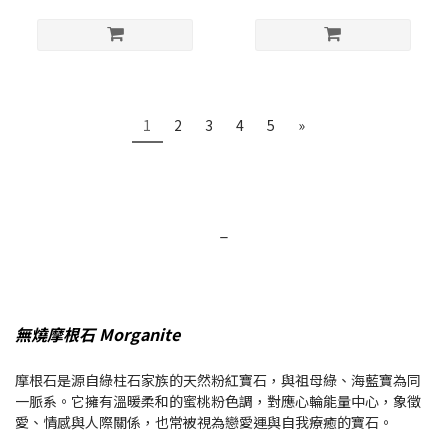
1
2
3
4
5
»
_
無燒摩根石 Morganite
摩根石是源自綠柱石家族的天然粉紅寶石，與祖母綠、海藍寶為同
一脈系。它擁有溫暖柔和的蜜桃粉色調，對應心輪能量中心，象徵
愛、情感與人際關係，也常被視為戀愛運與自我療癒的寶石。