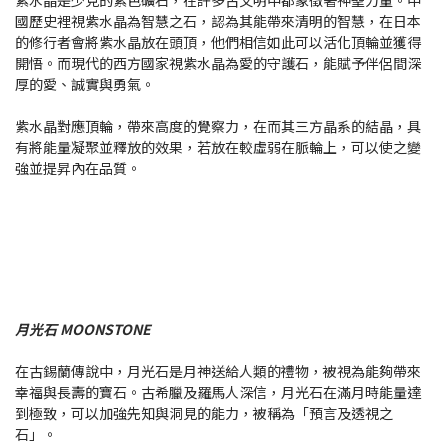
國歷史裡視紫水晶為智慧之石，認為其能帶來清明的智慧，在日本
的修行者會將紫水晶放在頭頂，他們相信如此可以活化頂輪並獲得
開悟。而現代的西方國家視紫水晶為愛的守護石，能賦予伴侶間深
厚的愛、誠實與勇氣。
紫水晶對應頂輪，帶來高度的覺察力，在而其三方晶系的結晶，具
有將能量凝聚並釋放的效果，若放在較虛弱在脈輪上，可以使之變
強並提昇內在品質。
月光石 MOONSTONE
在古錫蘭傳說中，月光石是月神送給人類的禮物，被視為能夠帶來
幸福與長壽的寶石。古希臘及羅馬人深信，月光石在滿月時能量達
到極致，可以加強先知與洞見的能力，被稱為「預言及透視之
石」。