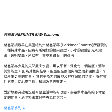
赫基蒙 HERKIMER RAW Diamond
赫基蒙鑽最早在美國紐約州赫基蒙郡 (Herkimer Country)所發現的
一種特殊水晶，因為有著完好的雙尖晶型，小小的晶體卻光彩耀
眼、透明度高，所以有「赫基蒙鑽石」的別稱。
赫基蒙為少見的天然雙尖水晶，可以平衡、淨化每一個輪脈，消除
其負能量。 因為其雙尖結構，能量能在兩個尖端之間來回振盪，可
以產生更高的能量， 其有平衡力的展現及貯存記憶的功能． 提昇靈
性氣場，使心靈平靜，和諧及意志堅定。
對於想要突破現況或希望生活中能有改變，赫基蒙水晶能給予你堅
定的能量、消除緊張並保持勇氣的信念。
赫基蒙系列 ↠