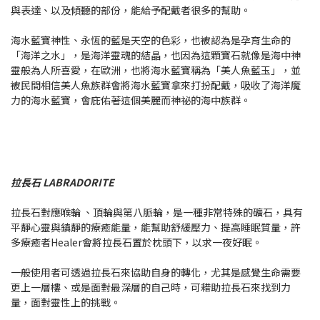
與表達、以及傾聽的部份，能給予配戴者很多的幫助。
海水藍寶神性、永恆的藍是天空的色彩，也被認為是孕育生命的
「海洋之水」，是海洋靈魂的結晶，也因為這顆寶石就像是海中神
靈般為人所喜愛，在歐洲，也將海水藍寶稱為「美人魚藍玉」，並
被民間相信美人魚族群會將海水藍寶拿來打扮配戴，吸收了海洋魔
力的海水藍寶，會庇佑著這個美麗而神祕的海中族群。
拉長石 LABRADORITE
拉長石對應喉輪 、頂輪與第八脈輪，是一種非常特殊的礦石，具有
平靜心靈與鎮靜的療癒能量，能幫助舒緩壓力、提高睡眠質量，許
多療癒者Healer會將拉長石置於枕頭下，以求一夜好眠。
一般使用者可透過拉長石來協助自身的轉化，尤其是感覺生命需要
更上一層樓、或是面對最深層的自己時，可耤助拉長石來找到力
量，面對靈性上的挑戰。