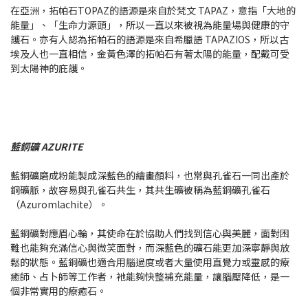
在亞洲，拓帕石TOPAZ的語源是來自於梵文 TAPAZ，意指「大地的
能量」、「生命力源頭」，所以一直以來被視為能量場與健康的守
護石。亦有人認為拓帕石的語源是來自希臘語 TAPAZIOS，所以古
埃及人也一直相信，金黃色澤的拓帕石有著太陽的能量，配戴可受
到太陽神的庇護。
藍銅礦 AZURITE
藍銅礦磨成粉能製成深藍色的繪畫顏料，也常與孔雀石一同出產於
銅礦脈，故容易與孔雀石共生，其共生礦被稱為藍銅礦孔雀石
（Azuromlachite）。
藍銅礦對應眉心輪，其使命在於協助人們找到信心與美麗，面對困
難也能夠充滿信心與微笑面對，而深藍色的礦石能更加深寧靜與放
鬆的狀態。藍銅礦也適合用腦過度或者大量使用直覺力或靈感的療
癒師、占卜師等工作者，衪能夠快整補充能量，讓腦壓降低，是一
個非常實用的療癒石。