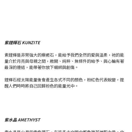
紫鋰輝石 KUNZITE
紫鋰輝是非常強大的療癒石，能給予我們全然的愛與溫柔，衪的能
量介於月亮與母親之間，敞開、純粹、無條件的給予、與心輪有著
最深的連結，能帶著你放下綑綁與創傷。
鋰輝石經太陽能量後會產生各式不同的顏色，粉紅色代表蛻變，提
醒人們時時將自己回歸粉色的能量光中。
紫水晶 AMETHYST
紫水晶是少見的紫色礦石，在許多古文明中都象徵著神聖力量。中