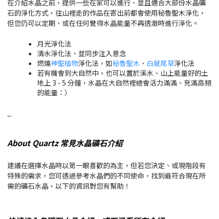
在介紹水晶之前，提供一些在家可以進行、並且適合大部份水晶礦
石的淨化方式，往山裡走的作品在寄出前都會使用秘魯聖木淨化，
但您仍可以定期、或在任何覺得水晶能量不再透澈時進行淨化。
月光淨化法
清水淨化法、並同步注入意念
燃燒
神聖植物
淨化法，如
秘魯聖木
、
白鼠尾草
淨化法
若有機會到大自然中，也可以置於溪水、山上能量好的土
地上 3 - 5 分鐘，水晶在大自然裡總會活力滿滿、充滿高頻
的能量：）
_
About Quartz 常見水晶礦石介紹
建議在選擇水晶時以第一眼喜歡的為主，但若您決定、或現階段有
特殊的需求，您可透過參考水晶們的不同使命，找到最符合現在所
需的礦石水晶，以下的資訊對您有幫助！