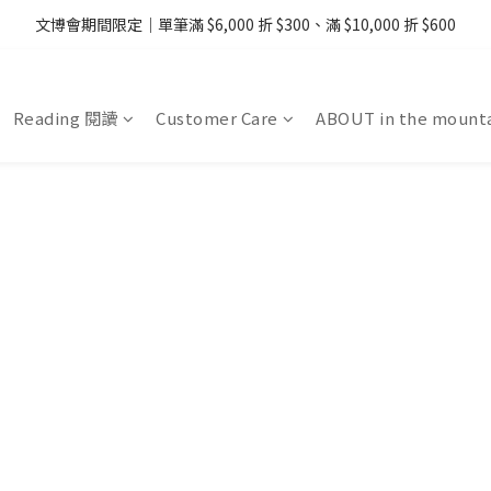
08/07 - 09  台灣下單即免運 ・港澳滿 USD99、新加坡滿 USD199 免運
文博會期間限定｜單筆滿 $6,000 折 $300、滿 $10,000 折 $600
08/07 - 09  台灣下單即免運 ・港澳滿 USD99、新加坡滿 USD199 免運
Reading 閱讀
Customer Care
ABOUT in the mount