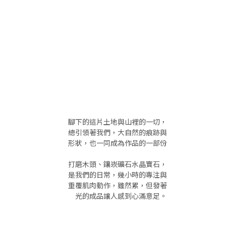
腳下的這片土地與山裡的一切，
總引領著我們，
大自然的痕跡
與
形狀，也一同成為作品的一部份
打磨木頭、鑲崁礦石水晶寶石，
是我們的日常，
幾小時的專注與
重
覆肌肉動作，
雖然累，但發
著
光的
成品讓人感到心
滿意足。