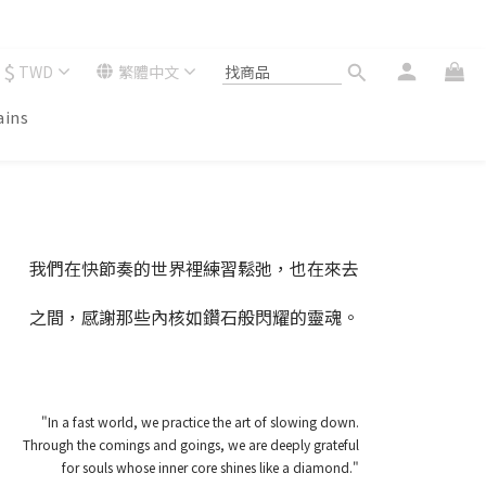
$
TWD
繁體中文
ains
我們在快節奏的世界裡練習鬆弛，也在來去
之間，感謝那些內核如鑽石般閃耀的靈魂。
"In a fast world, we practice the art of slowing down.
Through the comings and goings, we are deeply grateful
for souls whose inner core shines like a diamond."