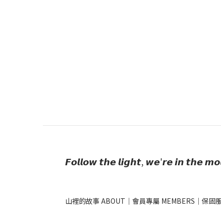
𝙁𝙤𝙡𝙡𝙤𝙬 𝙩𝙝𝙚 𝙡𝙞𝙜𝙝𝙩, 𝙬𝙚'𝙧𝙚 𝙞𝙣 𝙩𝙝𝙚 𝙢𝙤
山裡的故事 ABOUT
｜
會員專屬 MEMBERS
｜
保固服