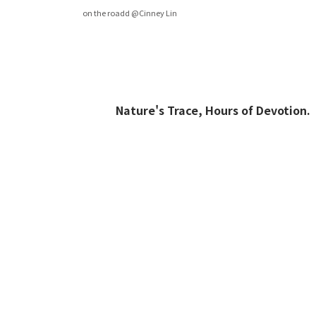
on the roadd @Cinney Lin
Nature's Trace, Hours of Devotion.