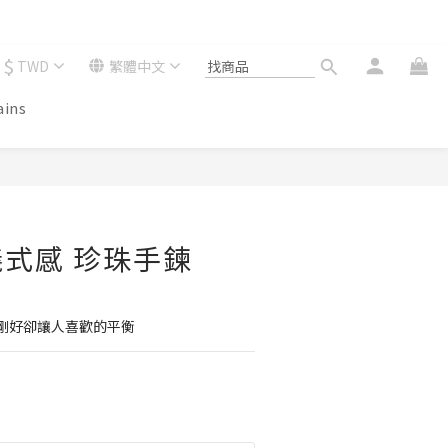
$
TWD
繁體中文
ains
式感 珍珠手鍊
剛好卻讓人喜歡的平衡