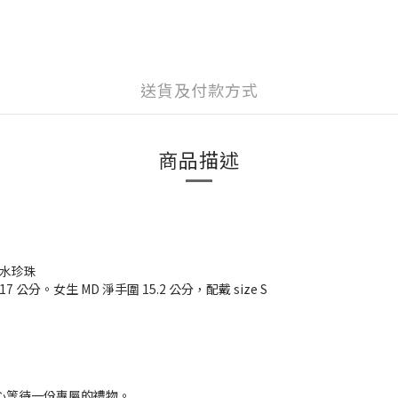
送貨及付款方式
商品描述
然淡水珍珠
.5 - 17 公分。女生 MD 淨手圍 15.2 公分，配戴
size S
謝您耐心等待一份專屬的禮物。