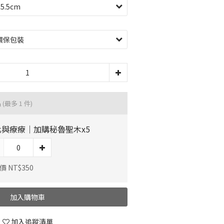
品
(最多 1 件)
化與療療｜加購秘魯聖木x5
 NT$350
加入購物車
加入追蹤清單