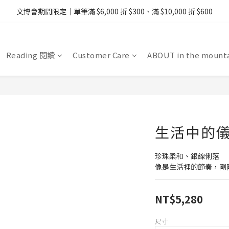
08/07 - 09  台灣下單即免運 ・港澳滿 USD99、新加坡滿 USD199 免運
文博會期間限定｜單筆滿 $6,000 折 $300、滿 $10,000 折 $600
08/07 - 09  台灣下單即免運 ・港澳滿 USD99、新加坡滿 USD199 免運
Reading 閱讀
Customer Care
ABOUT in the mount
生活中的儀
珍珠柔和、銀線俐落
像是生活裡的節奏，剛
NT$5,280
尺寸