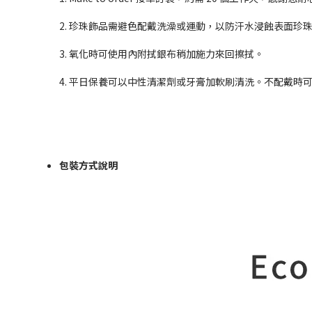
2. 珍珠飾品需避色配戴洗澡或運動，以防汗水浸蝕表面珍
3. 氧化時可使用內附拭銀布稍加施力來回擦拭。
4. 平日保養可以中性清潔劑或牙膏加軟刷清洗。不配戴時
包裝方式說明