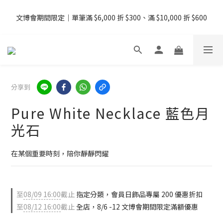
08/07 - 09  台灣下單即免運 ・港澳滿 USD99、新加坡滿 USD199 
文博會期間限定｜單筆滿 $6,000 折 $300、滿 $10,000 折 $600
免運
08/07 - 09  台灣下單即免運 ・港澳滿 USD99、新加坡滿 USD199 
免運
分享到
Pure White Necklace 藍色月
光石
在某個重要時刻，陪你靜靜閃耀
至
08/09 16:00
截止
指定分類，會員日飾品專屬 200 優惠折扣
至
08/12 16:00
截止
全店，8/6 -12 文博會期間限定滿額優惠