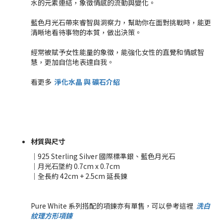
水的元素連結，象徵情感的流動與變化。
藍色月光石帶來睿智與洞察力，幫助你在面對挑戰時，能更
清晰地看待事物的本質，做出決策。
經常被賦予女性能量的象徵，能強化女性的直覺和情感智
慧，更加自信地表達自我。
看更多
淨化水晶 與
礦石
介紹
材質與尺寸
｜925 Sterling Silver 國際標準銀、藍色月光石
｜月光石墜約 0.7cm x 0.7cm
｜全長約 42cm + 2.5cm 延長鍊
Pure White 系列搭配的項鍊亦有單售，可以參考這裡
洗白
紋理方形項鍊