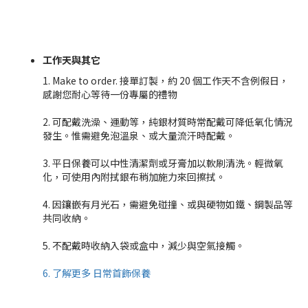
工作天與其它
1. Make to order. 接單訂製，約 20 個工作天不含例假日，
感謝您耐心等待一份專屬的禮物
2. 可配戴洗澡、運動等，純銀材質時常配戴可降低氧化情況
發生。惟需避免泡溫泉、或大量流汗時配戴。
3. 平日保養可以中性清潔劑或牙膏加以軟刷清洗。輕微氧
化，可使用內附拭銀布稍加施力來回擦拭。
4. 因鑲嵌有月光石，需避免碰撞、或與硬物如鐵、鋼製品等
共同收納。
5. 不配戴時收納入袋或盒中，減少與空氣接觸。
6. 了解更多 日常首飾保養