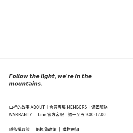
𝙁𝙤𝙡𝙡𝙤𝙬 𝙩𝙝𝙚 𝙡𝙞𝙜𝙝𝙩, 𝙬𝙚'𝙧𝙚 𝙞𝙣 𝙩𝙝𝙚
𝙢𝙤𝙪𝙣𝙩𝙖𝙞𝙣𝙨.
山裡的故事 ABOUT
｜
會員專屬 MEMBERS
｜
保固服務
WARRANTY
｜
Line 官方客服
｜週一至五 9:00-17:00​
隱私權政策
｜
退換貨政策
｜
購物需知