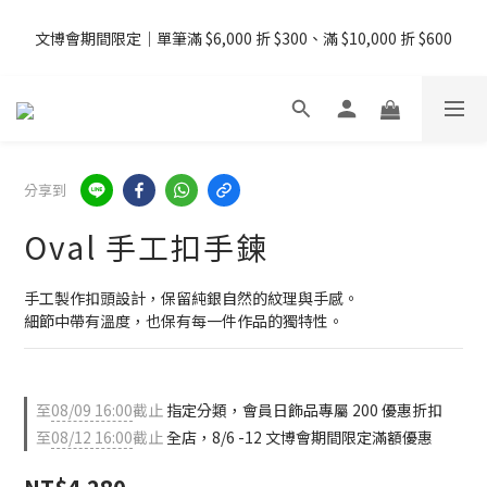
08/07 - 09  台灣下單即免運 ・港澳滿 USD99、新加坡滿 USD199 
文博會期間限定｜單筆滿 $6,000 折 $300、滿 $10,000 折 $600
免運
08/07 - 09  台灣下單即免運 ・港澳滿 USD99、新加坡滿 USD199 
免運
分享到
Oval 手工扣手鍊
手工製作扣頭設計，保留純銀自然的紋理與手感。
細節中帶有溫度，也保有每一件作品的獨特性。
至
08/09 16:00
截止
指定分類，會員日飾品專屬 200 優惠折扣
至
08/12 16:00
截止
全店，8/6 -12 文博會期間限定滿額優惠