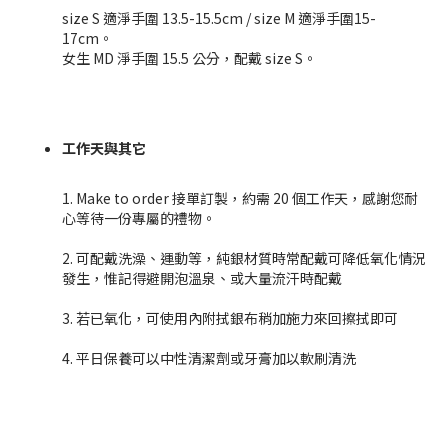
size S 適淨手圍 13.5-15.5cm / size M 適淨手圍15-
17cm。
女生 MD 淨手圍 15.5 公分，配戴
size S。
工作天與其它
1. Make to order 接單訂製，約需 20 個工作天，感謝您耐
心等待一份專屬的禮物。
2. 可配戴洗澡、運動等，純銀材質時常配戴可降低氧化情況
發生，惟記得避開泡溫泉、或大量流汗時配戴
3. 若已氧化，可使用內附拭銀布稍加施力來回擦拭即可
4. 平日保養可以中性清潔劑或牙膏加以軟刷清洗