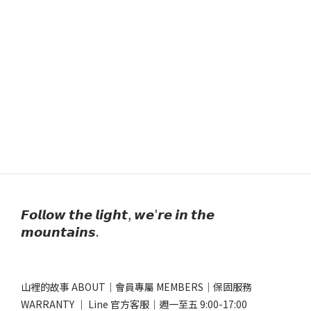
𝙁𝙤𝙡𝙡𝙤𝙬 𝙩𝙝𝙚 𝙡𝙞𝙜𝙝𝙩, 𝙬𝙚'𝙧𝙚 𝙞𝙣 𝙩𝙝𝙚
𝙢𝙤𝙪𝙣𝙩𝙖𝙞𝙣𝙨.
山裡的故事 ABOUT
｜
會員專屬 MEMBERS
｜
保固服務
WARRANTY
｜
Line 官方客服
｜週一至五 9:00-17:00​