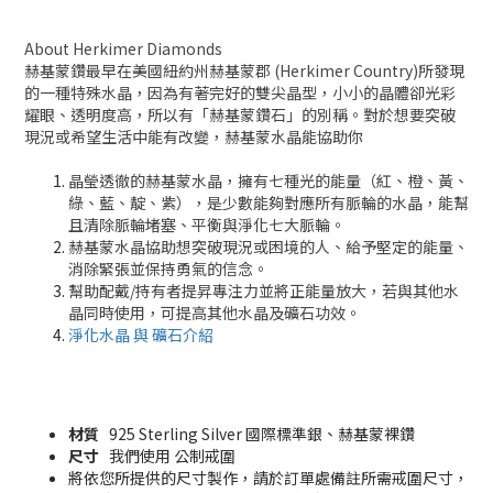
About Herkimer Diamonds
赫基蒙鑽最早在美國紐約州赫基蒙郡 (Herkimer Country)所發現
的一種特殊水晶，因為有著完好的雙尖晶型，小小的晶體卻光彩
耀眼、透明度高，所以有「赫基蒙鑽石」的別稱。對於想要突破
現況或希望生活中能有改變，赫基蒙水晶能協助你
晶瑩透徹的赫基蒙水晶，擁有七種光的能量（紅、橙、黃、
綠、藍、靛、紫），是少數能夠對應所有脈輪的水晶，能幫
且清除脈輪堵塞、平衡與淨化七大脈輪。
赫基蒙水晶協助想突破現況或困境的人、給予堅定的能量、
消除緊張並保持勇氣的信念。
幫助配戴/持有者
提昇專注力並將正能量放大，若與其他水
晶同時使用，可提高其他水晶及礦石功效。
淨化水晶 與
礦石
介紹
材質
925 Sterling Silver
國際標準銀
、赫基蒙裸鑽
尺寸
我們使用 公制戒圍
將依您所提供的尺寸製作，請於訂單處備註所需戒圍尺寸，