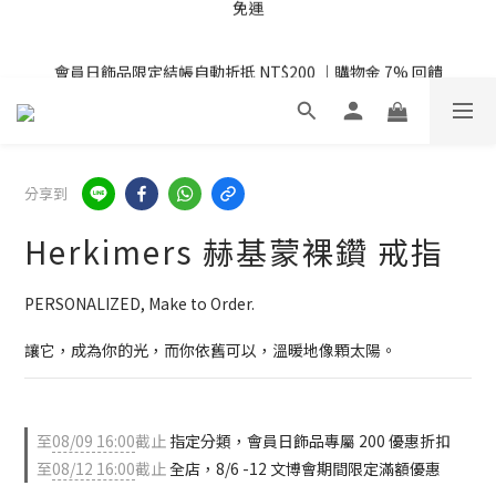
08/07 - 09  台灣下單即免運 ・港澳滿 USD99、新加坡滿 USD199 
會員日飾品限定結帳自動折抵 NT$200 ｜購物金 7% 回饋
免運
文博會期間限定｜單筆滿 $6,000 折 $300、滿 $10,000 折 $600
08/07 - 09  台灣下單即免運 ・港澳滿 USD99、新加坡滿 USD199 
分享到
免運
Herkimers 赫基蒙裸鑽 戒指
PERSONALIZED, Make to Order.
讓它，成為你的光，而你依舊可以，溫暖地像顆太陽。
至
08/09 16:00
截止
指定分類，會員日飾品專屬 200 優惠折扣
至
08/12 16:00
截止
全店，8/6 -12 文博會期間限定滿額優惠